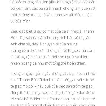
với các hướng dẫn viên giàu kinh nghiệm và các cán
bộ kiểm lâm, các bạn trẻ nhanh chóng làm quen với
môi trường hoang dã và nhanh tay bắt đầu nhiệm
vụ của mình.
Điều đặc biệt là sự có mặt của ca sĩ nhạc sĩ Thanh
Bùi – Đại sứ của các chương trình bảo vệ tê giác.
Anh chia sẻ, đây là chuyến đi của những
trải nghiệm thực sự – không chỉ về tê giác, mà còn
là trải nghiệm của sự kết nối con người và thiên
nhiên hoang dã như một tổng thể hoàn thiện.
Trong 5 ngày ngắn ngủi, nhưng các bạn học sinh và
ca sĩ Thanh Bùi đã dành nhiều thời gian với các bé
tê giác mồ côi – hậu quả của việc săn trộm tê giác,
đồng thời tham gia vào các hội thảo giáo dục được
tổ chức bởi Wilderness Foundation, nơi các bạn trẻ
sẽ được hỗ trợ mặt chiến lược phát triển, cách chia