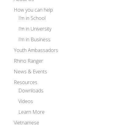
How you can help
I’m in School
I’m in University
I’m in Business
Youth Ambassadors
Rhino Ranger
News & Events
Resources
Downloads
Videos
Learn More
Vietnamese