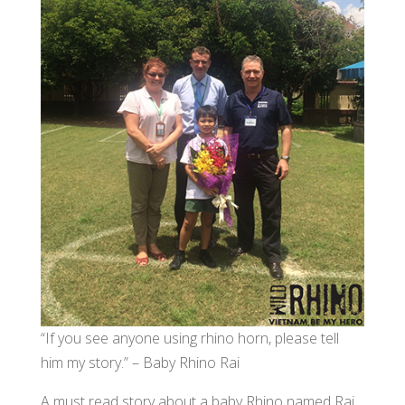
“If you see anyone using rhino horn, please tell
him my story.” – Baby Rhino Rai
A must read story about a baby Rhino named Rai,