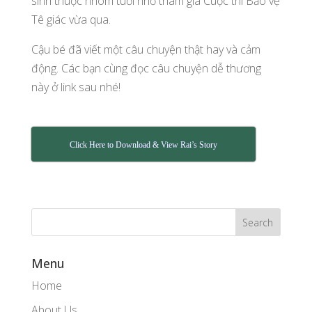
sinh thuộc nhóm tuổi nhỏ tham gia Cuộc thi Bảo vệ
Tê giác vừa qua.
Cậu bé đã viết một câu chuyện thật hay và cảm
động. Các bạn cùng đọc câu chuyện dễ thương
này ở link sau nhé!
Click Here to Download & View Rai’s Story
Menu
Home
About Us